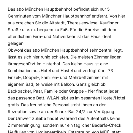
Das a&o München Hauptbahnhof befindet sich nur 5
Gehminuten vom Münchner Hauptbahnhof entfernt. Von hier
aus erreichen Sie die Altstadt, Theresienwiese, Kaufinger
Straße u. v. m. bequem zu Fuß. Für die Anreise mit dem
öffentlichem Fern- und Nahverkehr ist das Haus ideal
gelegen.
Obwohl das a&o München Hauptbahnhof sehr zentral liegt,
lässt es sich hier ruhig schlafen. Die meisten Zimmer liegen
lärmgeschützt im Hinterhof. Das kleine Haus ist eine
Kombination aus Hotel und Hostel und verfügt über 73
Einzel-, Doppel-, Familien- und Mehrbettzimmer mit
eigenem Bad, teilweise mit Balkon. Ganz gleich ob
Backpacker, Paar, Familie oder Gruppe - hier findet jeder
das passende Bett. WLAN gibt es im gesamten Hostel/Hotel
gratis. Das freundliche Personal steht Ihnen an der
Rezeption sowie an der Snack-Bar 24/7 zur Verfügung.
Der Umwelt zuliebe findet während des Aufenthalts keine
Zimmerreinigung, sondern nur ein täglicher Bedarfs-Check
(Auffüllen von Hygieneartikeln, Entsorgung von Müll), statt.