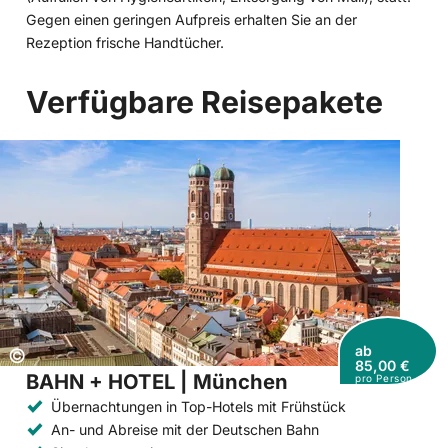
Gegen einen geringen Aufpreis erhalten Sie an der
Rezeption frische Handtücher.
Verfügbare Reisepakete
ab
Copyright:
©
85,00 €
BAHN + HOTEL | München
pro Person
Übernachtungen in Top-Hotels mit Frühstück
An- und Abreise mit der Deutschen Bahn