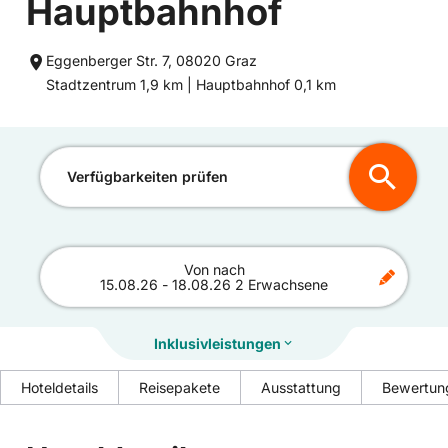
Hauptbahnhof
Eggenberger Str. 7, 08020 Graz
Entfernung
Entfernung
Stadtzentrum 1,9 km |
Hauptbahnhof 0,1 km
zum
zum
Verfügbarkeiten prüfen
Von
nach
15.08.26
-
18.08.26
2 Erwachsene
Inklusivleistungen
Hoteldetails
Reisepakete
Ausstattung
Bewertun