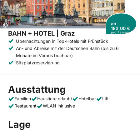
ab
Copyright:
©
182,00 €
BAHN + HOTEL | Graz
pro Person
Übernachtungen in Top-Hotels mit Frühstück
An- und Abreise mit der Deutschen Bahn (bis zu 6
Monate im Voraus buchbar)
Sitzplatzreservierung
Ausstattung
Familien
Haustiere erlaubt
Hotelbar
Lift
Restaurant
WLAN inklusive
Lage