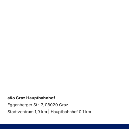
a&o Graz Hauptbahnhof
Eggenberger Str. 7, 08020 Graz
Entfernung
Entfernung
Stadtzentrum 1,9 km |
Hauptbahnhof 0,1 km
zum
zum