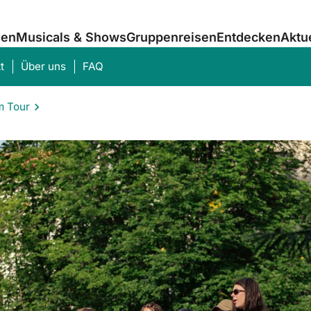
sen
Musicals & Shows
Gruppenreisen
Entdecken
Aktu
t
Über uns
FAQ
m Tour
Was suchen Sie?