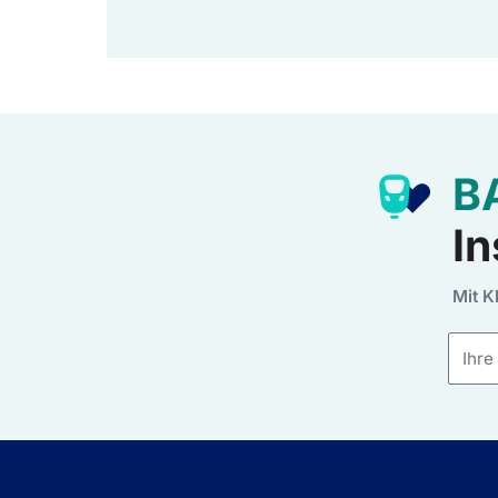
B
In
Mit K