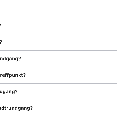
?
?
rundgang?
reffpunkt?
ndgang?
Stadtrundgang?