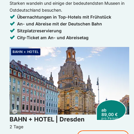
Starken wandeln und einige der bedeutendsten Museen in
Ostdeutschland besuchen.
Übernachtungen in Top-Hotels mit Frühstück
An- und Abreise mit der Deutschen Bahn
Sitzplatzreservierung
City-Ticket am An- und Abreisetag
Weiter zur Buchung: BAHN + HOTEL | Dresden
BAHN + HOTEL
ab
Copyright:
©
89,00 €
BAHN + HOTEL | Dresden
pro Person
2 Tage