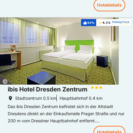
nahe gelegenen Haltestelle Pirnaischer Platz.
Hoteldetails
Hoteldetails: ibis Hotel Dresden Zentrum
92%
4.7
/6
Weiterempfehlung:
Bewertung:
Copyright:
©
ibis Hotel Dresden Zentrum
Stadtzentrum
0.5 km
Hauptbahnhof
0.4 km
Das ibis Dresden Zentrum befindet sich in der Altstadt
Dresdens direkt an der Einkaufsmeile Prager Straße und nur
200 m vom Dresdner Hauptbahnhof entfernt.
In diesem 2-Sterne-Hotel erwarten Sie Gratis-WLAN im
Hoteldetails