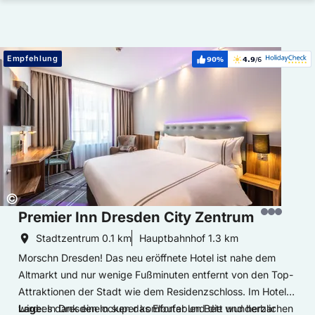
Hoteldetails: Premier Inn Dresden City Zentrum
Empfehlung
90%
4.9
/6
Weiterempfehlung:
Bewertung:
Copyright:
©
Premier Inn Dresden City Zentrum
Stadtzentrum
0.1 km
Hauptbahnhof
1.3 km
Morschn Dresden! Das neu eröffnete Hotel ist nahe dem
Altmarkt und nur wenige Fußminuten entfernt von den Top-
Attraktionen der Stadt wie dem Residenzschloss. Im Hotel
wird es dank einem super komfortablen Bett und herzlichen
Lage
: In Dresden locken das Elbufer und die wunderbar