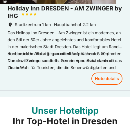
Copyright:
©
Holiday Inn DRESDEN - AM ZWINGER by
IHG
Stadtzentrum
1 km
Hauptbahnhof
2.2 km
Das Holiday Inn Dresden - Am Zwinger ist ein modernes, an
den Stil der 50er Jahre angelehntes und komfortables Hotel
in der malerischen Stadt Dresden. Das Hotel liegt am Rande
der barocken Altstadt in unmittelbarer Nähe des berühmten
Hunde sind im Hotel gegen einen Aufpreis von € 20 pro
Dresdner Zwingers und der Semperoper. Es ist daher die
Nacht willkommen und erhalten ein Hundetreatment auf das
ideale Wahl für Touristen, die die Sehenwürdigkeiten und
Zimmer.
Kultur der Stadt zu Fuß erkunden möchten und dennoch
Hoteldetails
eine ruhige Lage wünschen. Die 144 geschmackvoll
gestalteten Hotelzimmer sind auf 4 Etagen verteilt und
verfügen alle über eine Klimaanlage, Flatscreen-TV-Gerät ,
eine Möglichkeit zur Zubereitung von Kaffee- und Tee. Ein
Unser Hoteltipp
gemütliches Boxspringbett sowie die Wahl aus
verschiedenen Kissen sorgen für den individuellen
Ihr Top-Hotel in Dresden
Schlafkomfort. Für kulinarische Erlebnisse steht des Gästen