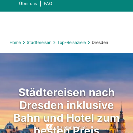
Über uns
FAQ
Home
Städtereisen
Top-Reiseziele
Dresden
Was suchen Sie?
Suc
Städtereisen nach
Dresden inklusive
Bahn und Hotel zum
besten Preis
Offizieller Partner