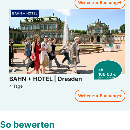
Weiter zur Buchung
Weiter zur Buchung: BAHN + HOTEL | Dresden
BAHN + HOTEL
ab
Copyright:
©
166,00 €
BAHN + HOTEL | Dresden
pro Person
4 Tage
Weiter zur Buchung
So bewerten