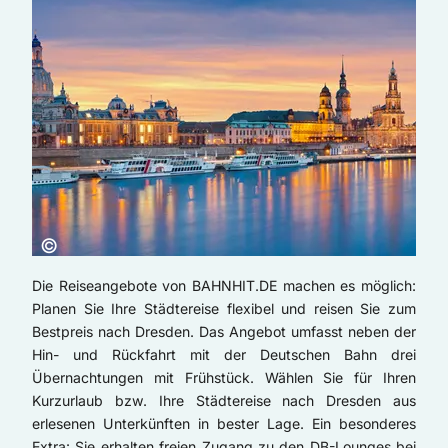
Copyright:
©
Die Reiseangebote von BAHNHIT.DE machen es möglich:
Planen Sie Ihre Städtereise flexibel und reisen Sie zum
Bestpreis nach Dresden. Das Angebot umfasst neben der
Hin- und Rückfahrt mit der Deutschen Bahn drei
Übernachtungen mit Frühstück. Wählen Sie für Ihren
Kurzurlaub bzw. Ihre Städtereise nach Dresden aus
erlesenen Unterkünften in bester Lage. Ein besonderes
Extra: Sie erhalten freien Zugang zu den DB-Lounges bei