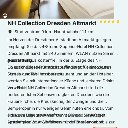
Copyright:
©
S
NH Collection Dresden Altmarkt
Stadtzentrum
0 km
Hauptbahnhof
1.1 km
Im Herzen der Dresdener Altstadt am Altmarkt gelegen
empfängt Sie das 4-Sterne-Superior-Hotel NH Collection
Dresden Altmarkt mit 240 Zimmern. WLAN nutzen Sie im
gesamten Haus kostenfrei. In der 6. Etage des NH
Ausstattung:
Collection Dresden Altmarkt befindet sich ein moderner
Ein reichhaltiges Frühstücksbuffet sorgt für einen guten
Start in den Tag. Im Hotelrestaurant und an der Hotelbar
Fitness- und Wellnessbereich.
werden Sie mit internationaler Küche und leckeren Drinks
verwöhnt.
Vom Hotel NH Collection Dresden Altmarkt sind die
bedeutendsten Sehenswürdigkeiten Dresdens wie die
Frauenkirche, die Kreuzkirche, der Zwinger und die
Semperoper in nur wenigen Gehminuten erreichbar. Vom
Dresdener Hauptbahnhof trennt Sie ein 15-minütiger
exklusive Lage am Altmarkt in der Dresdner Altstadt
Spaziergang oder Sie fahren mit der Straßenbahn bis zur
kostenfreies WLAN, Wellness- und Fitnessangebot