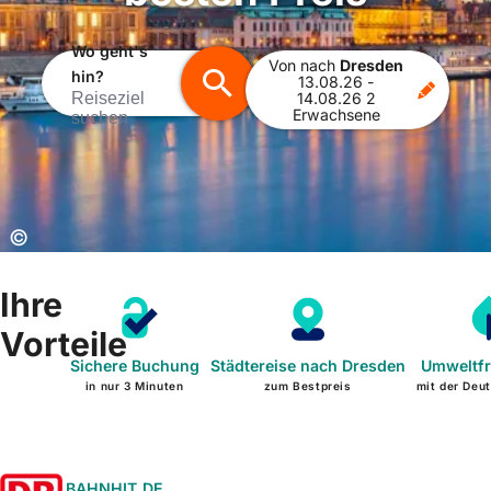
Wo geht's
Von
nach
Dresden
hin?
13.08.26
-
Reiseziel
14.08.26
2
Erwachsene
suchen
Copyright:
©
Ihre
Vorteile
Sichere Buchung
Städtereise nach Dresden
Umweltfr
in nur 3 Minuten
zum Bestpreis
mit der Deu
BAHNHIT.DE