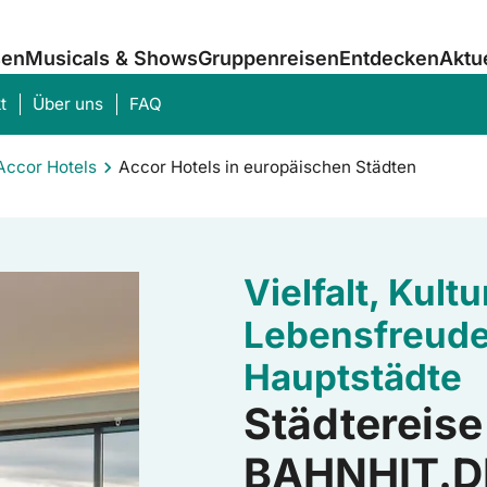
sen
Musicals & Shows
Gruppenreisen
Entdecken
Aktu
t
Über uns
FAQ
Accor Hotels
Accor Hotels in europäischen Städten
Was suchen Sie?
Vielfalt, Kult
Lebensfreude
Hauptstädte
Städtereise
BAHNHIT.D