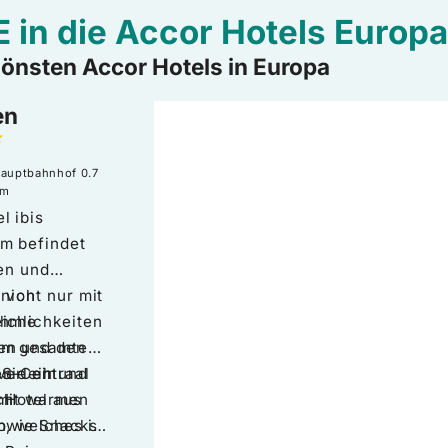
 in die Accor Hotels Europ
önsten Accor Hotels in Europa
en
auptbahnhof
0.7
km
l ibis
m befindet
hen und
n von
nicht nur mit
eiche
hmlichkeiten
en und den
im gesamten
n-Centraal
verleih und
Sie ein
 Hotel aus
ch
 mit warmen
sowie Snacks
n, welches in