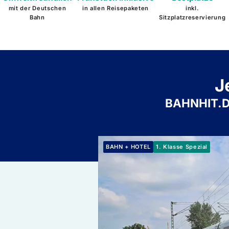
mit der Deutschen
in allen Reisepaketen
inkl.
Bahn
Sitzplatzreservierung
J
BAHNHIT.DE 
Zum 1. Klasse Spezial: 1. Klasse Spezia
BAHN + HOTEL
1. Klasse Spezial