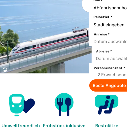
Sie
nach
einer
Städtereise
Reiseziel
*
Anreise
*
13
Thu
Datum auswähl
Abreise
*
16
Sun
Datum auswäh
Personenanzahl
*
Copyright:
©
Beste Angebote 
Umweltfreundlich
Frühstück inklusive
Bestplätze