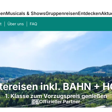
sen
Musicals & Shows
Gruppenreisen
Entdecken
Aktu
t
Über uns
FAQ
Was suchen Sie?
tereisen inkl. BAHN + 
1. Klasse zum Vorzugspreis genießen
Offizieller Partner