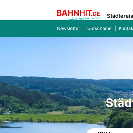
Städterei
Newsletter
Gutscheine
Kontak
Städ
Suchen
Start
*