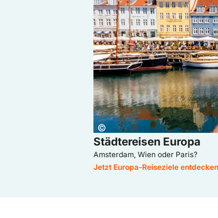
Copyright:
©
Städtereisen Europa
Amsterdam, Wien oder Paris?
Jetzt Europa-Reiseziele entdecke