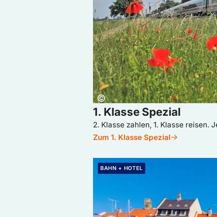
Copyright:
©
1. Klasse Spezial
2. Klasse zahlen, 1. Klasse reisen. J
Zum 1. Klasse Spezial
Jetzt Europa-Reiseziele entdecken: Städ
BAHN + HOTEL