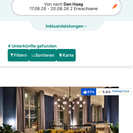
Von
nach
Den Haag
17.08.26
-
20.08.26
2 Erwachsene
Inklusivleistungen
4 Unterkünfte gefunden
Filtern
Sortieren
Karte
Hoteldetails: Staybridge Suites THE HAGUE - PARLIAMENT by I
97%
5.2
/6
Weiterempfehlung:
Bewertung: