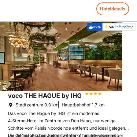
Hoteldetails
Hoteldetails: voco THE HAGUE by IHG
89%
5
/6
Weiterempfehlung:
Bewertung:
Copyright:
©
voco THE HAGUE by IHG
Stadtzentrum
0.8 km
Hauptbahnhof
1.7 km
Das voco The Hague by IHG ist ein modernes
4‑Sterne‑Hotel im Zentrum von Den Haag, nur wenige
Schritte vom Paleis Noordeinde entfernt und ideal gelegen,
um die historischen Sehenswürdigkeiten, Museen und
Die 204 großzügig ausgestatteten Zimmer verfügen über