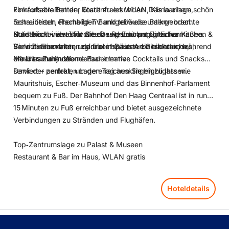
Einkaufsstraßen der Stadt zu erkunden. Das in einem schön
komfortable Betten, kostenfreies WLAN, Klimaanlage,
restaurierten ehemaligen Bankgebäude untergebrachte
Schreibtisch, Flachbild‑TV und teilweise Balkon oder
Hotel kombiniert stilvolles Design mit persönlichen
Stadtblick – ideal für Arbeit und Erholung gleichermaßen.
Kulinarisch verwöhnt Sie das Restaurant Botanica Kitchen &
Service‑Elementen und bietet Gästen ein einladendes,
Viele Zimmer bieten darüber hinaus Arbeitsbereiche,
Bar mit saisonalen, regional inspirierten Gerichten, während
urbanes Zuhause.
Minibar und moderne Badezimmer.
die Ultramarijn Wonderbar kreative Cocktails und Snacks
serviert – perfekt, um den Tag ausklingen zu lassen.
Dank der zentralen Lage erreichen Sie Highlights wie
Mauritshuis, Escher‑Museum und das Binnenhof‑Parlament
bequem zu Fuß. Der Bahnhof Den Haag Centraal ist in rund
15 Minuten zu Fuß erreichbar und bietet ausgezeichnete
Verbindungen zu Stränden und Flughäfen.
Top‑Zentrumslage zu Palast & Museen
Restaurant & Bar im Haus, WLAN gratis
Hoteldetails