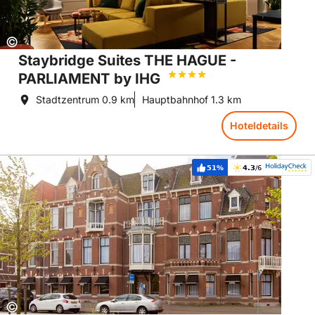
Copyright:
©
Staybridge Suites THE HAGUE -
PARLIAMENT by IHG
Stadtzentrum
0.9 km
Hauptbahnhof
1.3 km
Hoteldetails
Hoteldetails: Best Western Hotel Den Haag
51%
4.3
/6
Weiterempfehlung:
Bewertung:
Copyright:
©