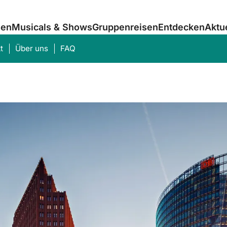
sen
Musicals & Shows
Gruppenreisen
Entdecken
Aktu
t
Über uns
FAQ
Was suchen Sie?