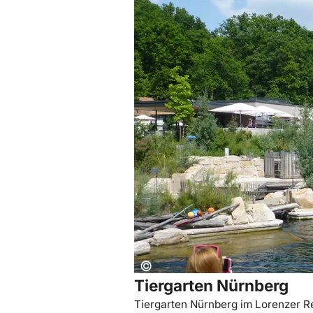
Mehr erfahren: Tiergarten Nürnberg
Copyright:
©
Tiergarten Nürnberg
Tiergarten Nürnberg im Lorenzer R