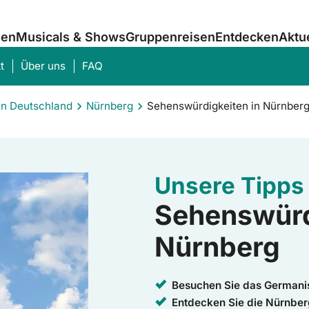
sen
Musicals & Shows
Gruppenreisen
Entdecken
Aktu
t
Über uns
FAQ
en Deutschland
Nürnberg
Sehenswürdigkeiten in Nürnber
Was suchen Sie?
Unsere Tipps 
Sehenswürd
Nürnberg
Besuchen Sie das German
Entdecken Sie die Nürnber