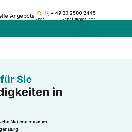
+ 49 30 2500 2445
elle Angebote
Suche
Keine Extragebühren
g
Suchen
für Sie
igkeiten in
ische Nationalmuseum
ger Burg