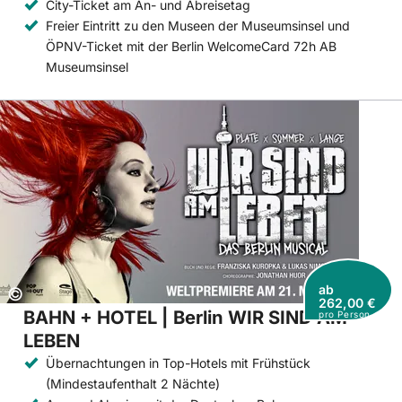
City-Ticket am An- und Abreisetag
Freier Eintritt zu den Museen der Museumsinsel und
ÖPNV-Ticket mit der Berlin WelcomeCard 72h AB
Museumsinsel
ab
Copyright:
©
262,00 €
BAHN + HOTEL | Berlin WIR SIND AM
pro Person
LEBEN
Übernachtungen in Top-Hotels mit Frühstück
(Mindestaufenthalt 2 Nächte)