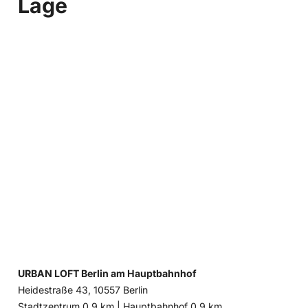
Lage
URBAN LOFT Berlin am Hauptbahnhof
Heidestraße 43, 10557 Berlin
Entfernung
Entfernung
Stadtzentrum 0,9 km |
Hauptbahnhof 0,9 km