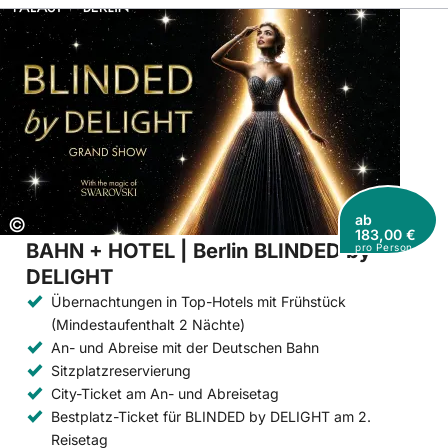
ab
Copyright:
©
183,00 €
BAHN + HOTEL | Berlin BLINDED by
pro Person
DELIGHT
Übernachtungen in Top-Hotels mit Frühstück
(Mindestaufenthalt 2 Nächte)
An- und Abreise mit der Deutschen Bahn
Sitzplatzreservierung
City-Ticket am An- und Abreisetag
Bestplatz-Ticket für BLINDED by DELIGHT am 2.
Reisetag