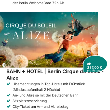
der Berlin WelcomeCard 72h AB
ab
Copyright:
©
237,00 €
BAHN + HOTEL | Berlin Cirque du Soleil -
pro Person
Alize
Übernachtungen in Top-Hotels mit Frühstück
(Mindestaufenthalt 2 Nächte)
An- und Abreise mit der Deutschen Bahn
Sitzplatzreservierung
City-Ticket am An- und Abreisetag