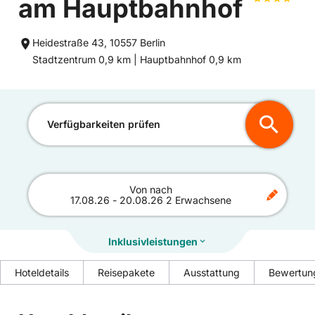
am Hauptbahnhof
Heidestraße 43, 10557 Berlin
Entfernung
Entfernung
Stadtzentrum 0,9 km |
Hauptbahnhof 0,9 km
zum
zum
Verfügbarkeiten prüfen
Von
nach
17.08.26
-
20.08.26
2 Erwachsene
Inklusivleistungen
Hoteldetails
Reisepakete
Ausstattung
Bewertun