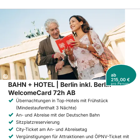
ab
Copyright:
©
215,00 €
BAHN + HOTEL | Berlin inkl. Berlin
pro Person
WelcomeCard 72h AB
Übernachtungen in Top-Hotels mit Frühstück
(Mindestaufenthalt 3 Nächte)
An- und Abreise mit der Deutschen Bahn
Sitzplatzreservierung
City-Ticket am An- und Abreisetag
Vergünstigungen für Attraktionen und ÖPNV-Ticket mit