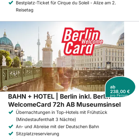
Bestplatz-Ticket für Cirque du Soleil - Alize am 2.
Reisetag
ab
Copyright:
©
238,00 €
BAHN + HOTEL | Berlin inkl. Berlin
pro Person
WelcomeCard 72h AB Museumsinsel
Übernachtungen in Top-Hotels mit Frühstück
(Mindestaufenthalt 3 Nächte)
An- und Abreise mit der Deutschen Bahn
Sitzplatzreservierung