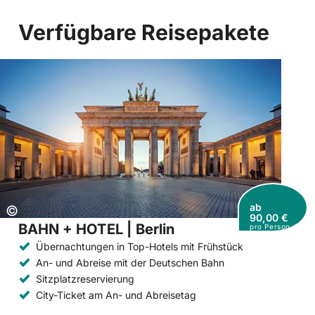
Verfügbare Reisepakete
ab
Copyright:
©
90,00 €
BAHN + HOTEL | Berlin
pro Person
Übernachtungen in Top-Hotels mit Frühstück
An- und Abreise mit der Deutschen Bahn
Sitzplatzreservierung
City-Ticket am An- und Abreisetag