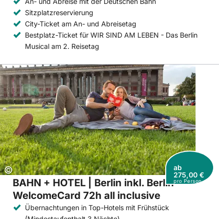
An- und Abreise mit der Deutschen Bahn
Sitzplatzreservierung
City-Ticket am An- und Abreisetag
Bestplatz-Ticket für WIR SIND AM LEBEN - Das Berlin
Musical am 2. Reisetag
ab
Copyright:
©
275,00 €
BAHN + HOTEL | Berlin inkl. Berlin
pro Person
WelcomeCard 72h all inclusive
Übernachtungen in Top-Hotels mit Frühstück
(Mindestaufenthalt 3 Nächte)