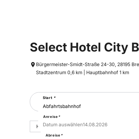
Select Hotel City
Bürgermeister-Smidt-Straße 24-30, 28195 B
Entfernung
Entfernung
Stadtzentrum 0,6 km |
Hauptbahnhof 1 km
zum
zum
Suchen
Start
*
Sie
nach
einer
Städtereise
Anreise
*
14
–
Fri
Datum auswählen
14.08.2026
Hoteldetails
Reisepakete
Ausstattu
Abreise
*
17
–