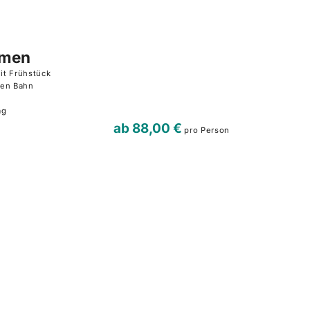
emen
it Frühstück
hen Bahn
ag
ab
88,00 €
pro Person