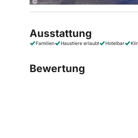
Copyright:
©
Ausstattung
Familien
Haustiere erlaubt
Hotelbar
Kl
Bewertung