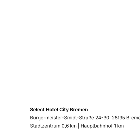
Select Hotel City Bremen
Bürgermeister-Smidt-Straße 24-30, 28195 Brem
Entfernung
Entfernung
Stadtzentrum 0,6 km |
Hauptbahnhof 1 km
zum
zum