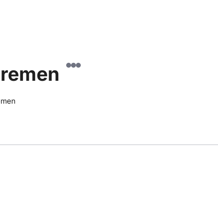
 Bremen
remen
ng
Bewertung
Lage