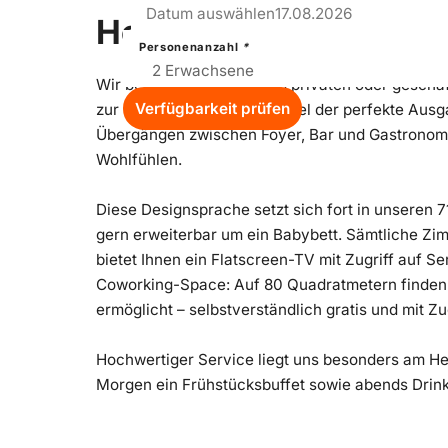
Mon
Datum auswählen
17.08.2026
Hoteldetails
Personenanzahl
*
Wir begrüßen Sie zu Ihrem privaten oder geschä
Verfügbarkeit prüfen
zur Innenstadt, ist unser Hotel der perfekte Aus
Übergängen zwischen Foyer, Bar und Gastronomi
Wohlfühlen.
Diese Designsprache setzt sich fort in unseren 
gern erweiterbar um ein Babybett. Sämtliche Zim
bietet Ihnen ein Flatscreen-TV mit Zugriff auf S
Coworking-Space: Auf 80 Quadratmetern finden 
ermöglicht – selbstverständlich gratis und mit 
Hochwertiger Service liegt uns besonders am He
Morgen ein Frühstücksbuffet sowie abends Drin