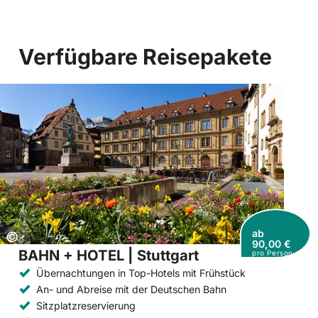
Verfügbare Reisepakete
ab
Copyright:
©
90,00 €
BAHN + HOTEL | Stuttgart
pro Person
Übernachtungen in Top-Hotels mit Frühstück
An- und Abreise mit der Deutschen Bahn
Sitzplatzreservierung