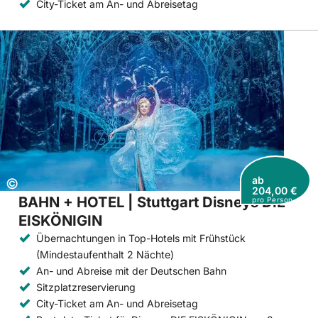
City-Ticket am An- und Abreisetag
ab
Copyright:
©
204,00 €
BAHN + HOTEL | Stuttgart Disneys DIE
pro Person
EISKÖNIGIN
Übernachtungen in Top-Hotels mit Frühstück
(Mindestaufenthalt 2 Nächte)
An- und Abreise mit der Deutschen Bahn
Sitzplatzreservierung
City-Ticket am An- und Abreisetag