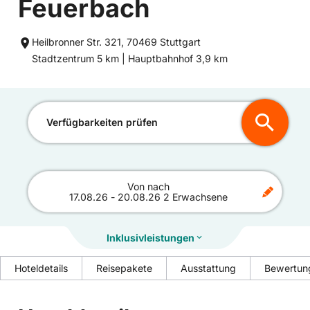
Feuerbach
Heilbronner Str. 321, 70469 Stuttgart
Entfernung
Entfernung
Stadtzentrum 5 km |
Hauptbahnhof 3,9 km
zum
zum
Verfügbarkeiten prüfen
Von
nach
17.08.26
-
20.08.26
2 Erwachsene
Inklusivleistungen
Hoteldetails
Reisepakete
Ausstattung
Bewertun