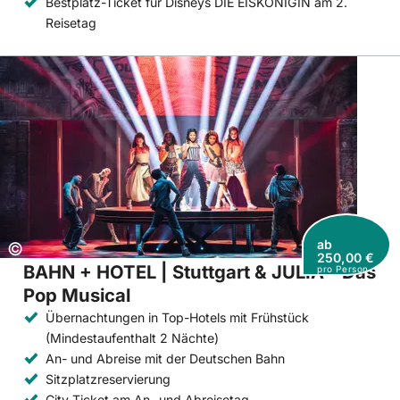
Bestplatz-Ticket für Disneys DIE EISKÖNIGIN am 2.
Reisetag
ab
Copyright:
©
250,00 €
BAHN + HOTEL | Stuttgart & JULIA – Das
pro Person
Pop Musical
Übernachtungen in Top-Hotels mit Frühstück
(Mindestaufenthalt 2 Nächte)
An- und Abreise mit der Deutschen Bahn
Sitzplatzreservierung
City-Ticket am An- und Abreisetag