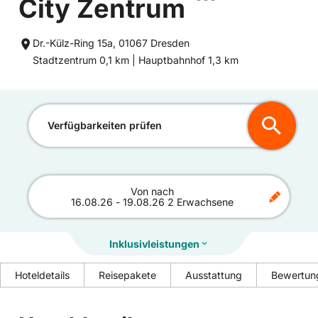
City Zentrum
Dr.-Külz-Ring 15a, 01067 Dresden
Entfernung
Entfernung
Stadtzentrum 0,1 km |
Hauptbahnhof 1,3 km
zum
zum
Verfügbarkeiten prüfen
Von
nach
16.08.26
-
19.08.26
2 Erwachsene
Inklusivleistungen
Hoteldetails
Reisepakete
Ausstattung
Bewertun