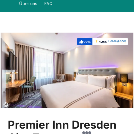
Über uns
FAQ
90%
4.9
/6
Weiterempfehlung:
Bewertung:
Was suchen Sie?
Suc
Copyright:
©
Premier Inn Dresden