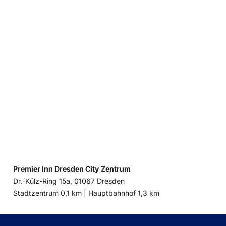
Premier Inn Dresden City Zentrum
Dr.-Külz-Ring 15a, 01067 Dresden
Entfernung
Entfernung
Stadtzentrum 0,1 km |
Hauptbahnhof 1,3 km
zum
zum