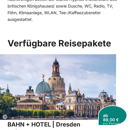
britischen Königshauses) sowie Dusche, WC, Radio, TV,
Föhn, Klimaanlage, WLAN, Tee-/Kaffeezubereiter
ausgestattet.
Verfügbare Reisepakete
ab
Copyright:
©
89,00 €
BAHN + HOTEL | Dresden
pro Person