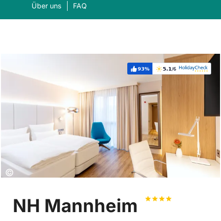
Über uns
FAQ
93%
5.1
/6
Weiterempfehlung:
Bewertung:
Was suchen Sie?
Suc
Copyright:
©
NH Mannheim