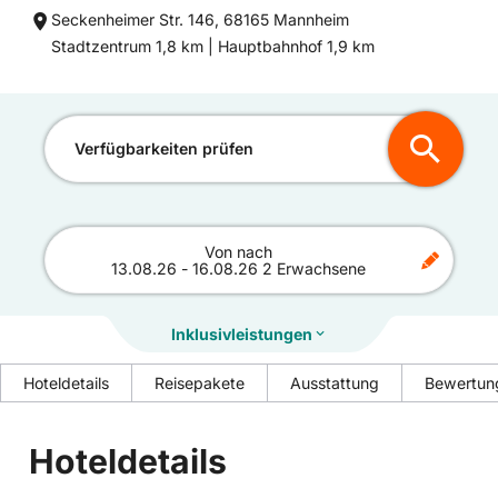
Seckenheimer Str. 146, 68165 Mannheim
Entfernung
Entfernung
Stadtzentrum 1,8 km |
Hauptbahnhof 1,9 km
zum
zum
Verfügbarkeiten prüfen
Von
nach
13.08.26
-
16.08.26
2 Erwachsene
Inklusivleistungen
Hoteldetails
Reisepakete
Ausstattung
Bewertun
Hoteldetails