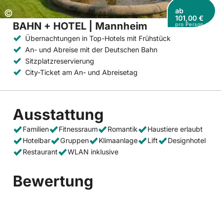
ab
Copyright:
©
101,00 €
BAHN + HOTEL | Mannheim
pro Person
Übernachtungen in Top-Hotels mit Frühstück
An- und Abreise mit der Deutschen Bahn
Sitzplatzreservierung
City-Ticket am An- und Abreisetag
Ausstattung
Familien
Fitnessraum
Romantik
Haustiere erlaubt
Hotelbar
Gruppen
Klimaanlage
Lift
Designhotel
Restaurant
WLAN inklusive
Bewertung