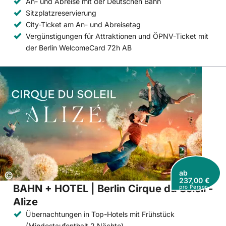
An- und Abreise mit der Deutschen Bahn
Sitzplatzreservierung
City-Ticket am An- und Abreisetag
Vergünstigungen für Attraktionen und ÖPNV-Ticket mit
der Berlin WelcomeCard 72h AB
ab
Copyright:
©
237,00 €
BAHN + HOTEL | Berlin Cirque du Soleil -
pro Person
Alize
Übernachtungen in Top-Hotels mit Frühstück
(Mindestaufenthalt 2 Nächte)