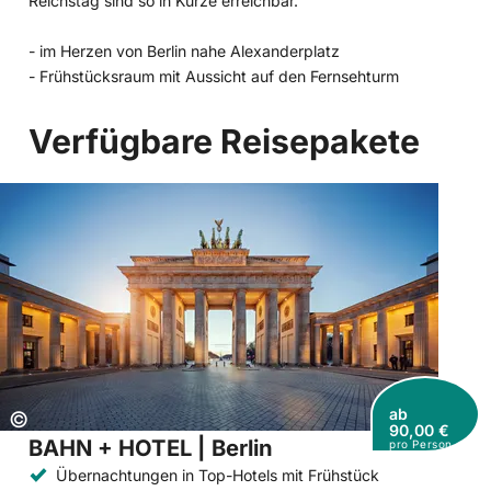
Reichstag sind so in Kürze erreichbar.
- im Herzen von Berlin nahe Alexanderplatz
- Frühstücksraum mit Aussicht auf den Fernsehturm
Verfügbare Reisepakete
ab
Copyright:
©
90,00 €
BAHN + HOTEL | Berlin
pro Person
Übernachtungen in Top-Hotels mit Frühstück