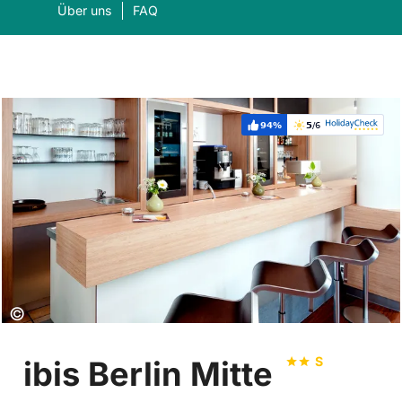
Über uns
FAQ
94%
5
/6
Weiterempfehlung:
Bewertung:
Was suchen Sie?
Suc
Copyright:
©
S
ibis Berlin Mitte