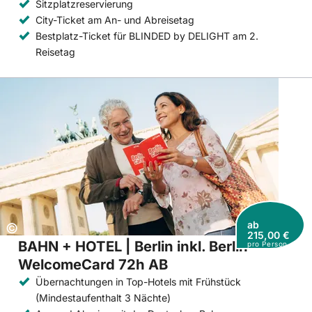
Sitzplatzreservierung
City-Ticket am An- und Abreisetag
Bestplatz-Ticket für BLINDED by DELIGHT am 2.
Reisetag
ab
Copyright:
©
215,00 €
BAHN + HOTEL | Berlin inkl. Berlin
pro Person
WelcomeCard 72h AB
Übernachtungen in Top-Hotels mit Frühstück
(Mindestaufenthalt 3 Nächte)