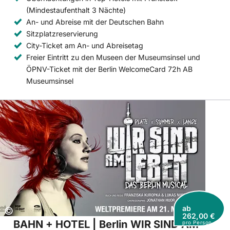
(Mindestaufenthalt 3 Nächte)
An- und Abreise mit der Deutschen Bahn
Sitzplatzreservierung
City-Ticket am An- und Abreisetag
Freier Eintritt zu den Museen der Museumsinsel und
ÖPNV-Ticket mit der Berlin WelcomeCard 72h AB
Museumsinsel
ab
Copyright:
©
262,00 €
BAHN + HOTEL | Berlin WIR SIND AM
pro Person