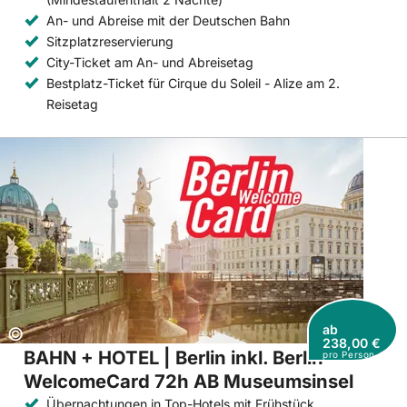
An- und Abreise mit der Deutschen Bahn
Sitzplatzreservierung
City-Ticket am An- und Abreisetag
Bestplatz-Ticket für Cirque du Soleil - Alize am 2.
Reisetag
ab
Copyright:
©
238,00 €
BAHN + HOTEL | Berlin inkl. Berlin
pro Person
WelcomeCard 72h AB Museumsinsel
Übernachtungen in Top-Hotels mit Frühstück