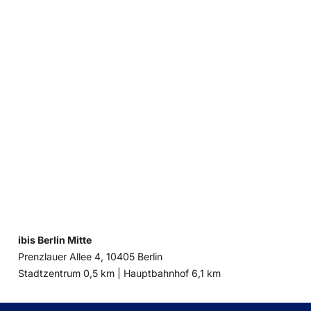
ibis Berlin Mitte
Prenzlauer Allee 4, 10405 Berlin
Entfernung
Entfernung
Stadtzentrum 0,5 km |
Hauptbahnhof 6,1 km
zum
zum