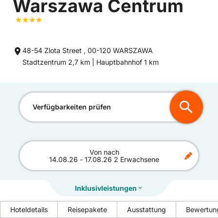
Warszawa Centrum
48-54 Zlota Street , 00-120 WARSZAWA
Entfernung
Entfernung
Stadtzentrum 2,7 km |
Hauptbahnhof 1 km
zum
zum
Verfügbarkeiten prüfen
Von
nach
14.08.26
-
17.08.26
2 Erwachsene
Inklusivleistungen
Hoteldetails
Reisepakete
Ausstattung
Bewertun