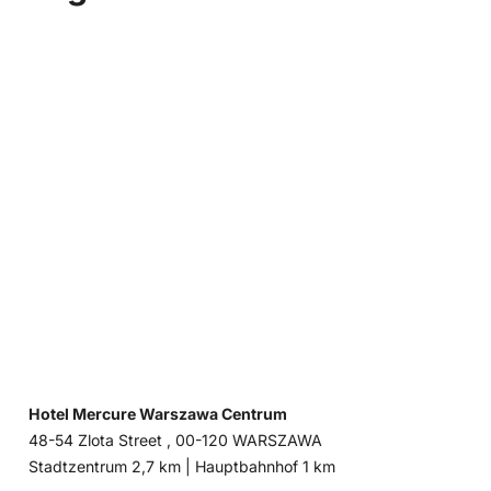
Hotel Mercure Warszawa Centrum
48-54 Zlota Street , 00-120 WARSZAWA
Entfernung
Entfernung
Stadtzentrum 2,7 km |
Hauptbahnhof 1 km