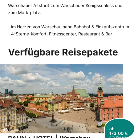
Warschauer Altstadt zum Warschauer Königsschloss und
zum Marktplatz.
- im Herzen von Warschau nahe Bahnhof & Einkaufszentrum
- 4-Sterne-Komfort, Fitnesscenter, Restaurant & Bar
Verfügbare Reisepakete
ab
Copyright:
©
173,00 €
pro Person