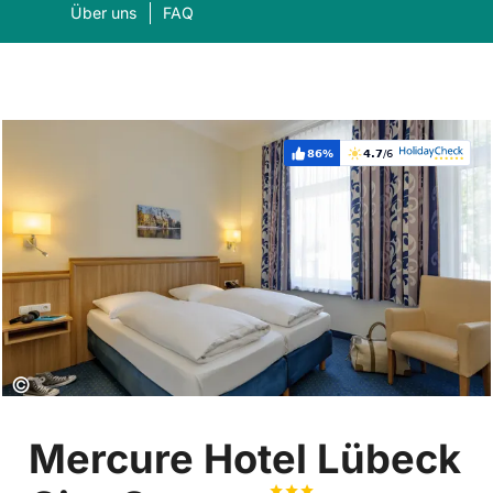
Über uns
FAQ
86%
4.7
/6
Weiterempfehlung:
Bewertung:
Was suchen Sie?
Suc
Copyright:
©
Mercure Hotel Lübeck