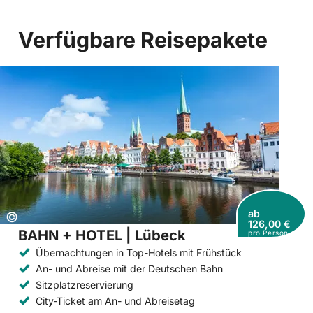
Verfügbare Reisepakete
ab
Copyright:
©
126,00 €
BAHN + HOTEL | Lübeck
pro Person
Übernachtungen in Top-Hotels mit Frühstück
An- und Abreise mit der Deutschen Bahn
Sitzplatzreservierung
City-Ticket am An- und Abreisetag