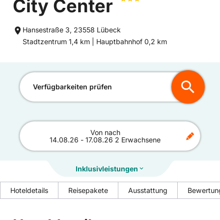
City Center
Hansestraße 3, 23558 Lübeck
Entfernung
Entfernung
Stadtzentrum 1,4 km |
Hauptbahnhof 0,2 km
zum
zum
Verfügbarkeiten prüfen
Von
nach
14.08.26
-
17.08.26
2 Erwachsene
Inklusivleistungen
Hoteldetails
Reisepakete
Ausstattung
Bewertun