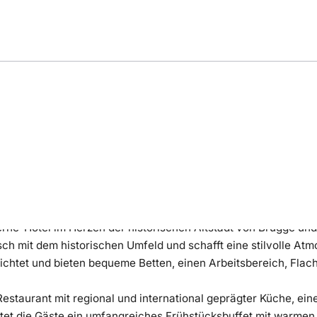
ng
Bewertung
Lage
rne-Hotel im Herzen der historischen Altstadt von Brügge und
ch mit dem historischen Umfeld und schafft eine stilvolle Atm
chtet und bieten bequeme Betten, einen Arbeitsbereich, Flac
estaurant mit regional und international geprägter Küche, ein
et die Gäste ein umfangreiches Frühstücksbuffet mit warmen 