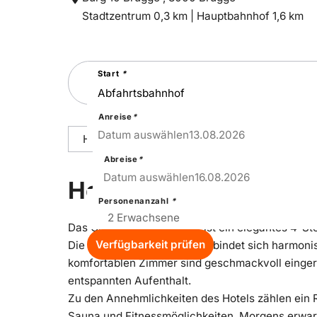
Entfernung
Entfernung
Stadtzentrum 0,3 km |
Hauptbahnhof 1,6 km
zum
zum
Suchen
Start
*
Sie
nach
einer
Städtereise
Anreise
*
13
–
Thu
Datum auswählen
13.08.2026
Hoteldetails
Reisepakete
Ausstattu
Abreise
*
16
–
Sun
Datum auswählen
16.08.2026
Hoteldetails
Personenanzahl
*
Das Crowne Plaza Brugge ist ein elegantes 4-Ste
Verfügbarkeit prüfen
Die moderne Architektur verbindet sich harmonis
komfortablen Zimmer sind geschmackvoll eingeri
entspannten Aufenthalt.
Zu den Annehmlichkeiten des Hotels zählen ein R
Sauna und Fitnessmöglichkeiten. Morgens erwart