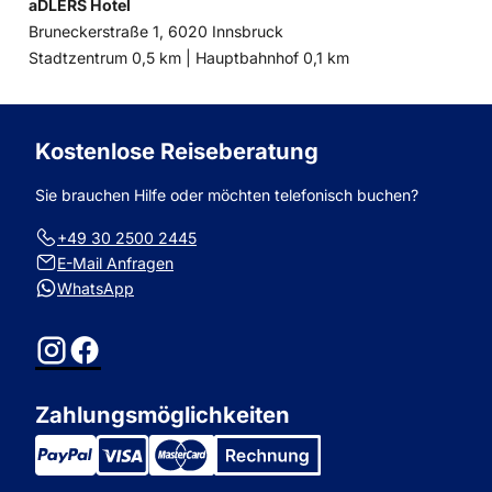
aDLERS Hotel
Bruneckerstraße 1, 6020 Innsbruck
Entfernung
Entfernung
Stadtzentrum 0,5 km |
Hauptbahnhof 0,1 km
zum
zum
Kostenlose Reiseberatung
Sie brauchen Hilfe oder möchten telefonisch buchen?
+49 30 2500 2445
E-Mail Anfragen
WhatsApp
Instagram
Facebook
Zahlungsmöglichkeiten