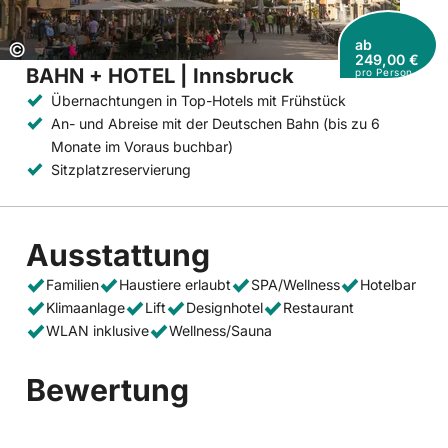
ab
Copyright:
©
249,00 €
BAHN + HOTEL | Innsbruck
pro Person
Übernachtungen in Top-Hotels mit Frühstück
An- und Abreise mit der Deutschen Bahn (bis zu 6
Monate im Voraus buchbar)
Sitzplatzreservierung
Ausstattung
Familien
Haustiere erlaubt
SPA/Wellness
Hotelbar
Klimaanlage
Lift
Designhotel
Restaurant
WLAN inklusive
Wellness/Sauna
Bewertung