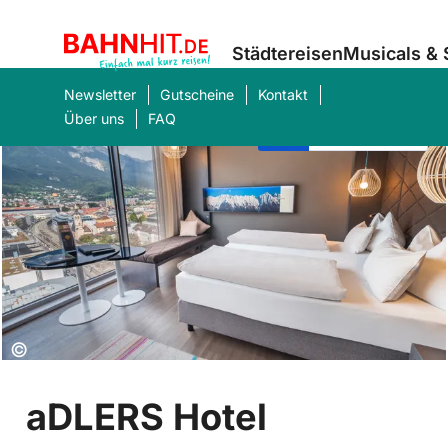
Städtereisen
Musicals &
Newsletter
Gutscheine
Kontakt
Über uns
FAQ
95%
5.5
/6
Weiterempfehlung:
Bewertung:
Was suchen Sie?
Suc
Copyright:
©
aDLERS Hotel