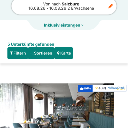
Von
nach
Salzburg
16.08.26
-
16.08.26
2 Erwachsene
Inklusivleistungen
5 Unterkünfte gefunden
Filtern
Sortieren
Karte
Hoteldetails: Holiday Inn SALZBURG CITY by IHG
86%
4.4
/6
Weiterempfehlung:
Bewertung: