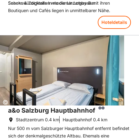
Sehenswürdigkeiten wie die Linzergasse mit ihren
Snacks & Cocktails in moderner Lobby-Bar
Boutiquen und Cafés liegen in unmittelbarer Nähe.
Hoteldetails
Hoteldetails: a&o Salzburg Hauptbahnhof
Copyright:
©
a&o Salzburg Hauptbahnhof
Stadtzentrum
0.4 km
Hauptbahnhof
0.4 km
Nur 500 m vom Salzburger Hauptbahnhof entfernt befindet
sich der denkmalgeschützte Altbau. Ehemals eine