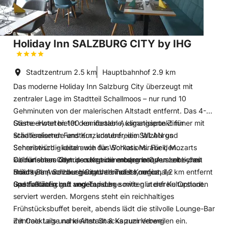
Copyright:
©
Holiday Inn SALZBURG CITY by IHG
Stadtzentrum
2.5 km
Hauptbahnhof
2.9 km
Das moderne Holiday Inn Salzburg City überzeugt mit
zentraler Lage im Stadtteil Schallmoos – nur rund 10
Gehminuten von der malerischen Altstadt entfernt. Das 4-
Sterne-Hotel bietet den idealen Ausgangspunkt für
Gäste erwarten 100 komfortable, klimatisierte Zimmer mit
Städtereisende und Kurzurlauber, die Salzburgs
schallisolierten Fenstern, kostenfreiem WLAN und
Sehenswürdigkeiten wie das Schloss Mirabell, Mozarts
Schreibtisch – ideal auch für Workations. Für den
Geburtshaus oder den Kapuzinerberg bequem erreichen
kulinarischen Genuss sorgt die moderne Open Lobby mit
Ob für einen Citytrip oder eine entspannte Auszeit – das
möchten. Auch der Hauptbahnhof ist nur ca. 1,2 km entfernt
Snack Bar, wo hausgemachte Toasts, regionale
Holiday Inn Salzburg City verbindet Komfort,
und fußläufig gut angebunden.
Spezialitäten und vegetarische sowie glutenfreie Optionen
Gastfreundschaft und Top-Lage mitten in der Kulturstadt.
serviert werden. Morgens steht ein reichhaltiges
Frühstücksbuffet bereit, abends lädt die stilvolle Lounge-Bar
mit Cocktails und kleinen Snacks zum Verweilen ein.
Zentrale Lage nahe Altstadt & Kapuzinerberg