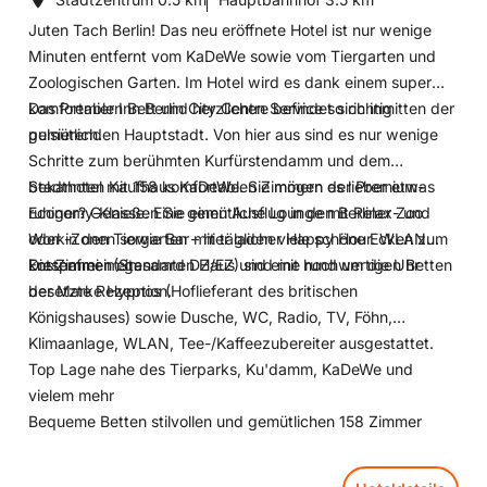
Morgens erwartet dich ein reichhaltiges Frühstücksbuffet
Juten Tach Berlin! Das neu eröffnete Hotel ist nur wenige
mit klassischen, vegetarischen, veganen und wechselnden
Minuten entfernt vom KaDeWe sowie vom Tiergarten und
internationalen Spezialitäten. Wer später noch Hunger hat,
Zoologischen Garten. Im Hotel wird es dank einem super
kommt bestimmt im hauseigenen Burger-Lokal Hungry Bear
komfortablen Bett und herzlichen Service so richtig
Das Premier Inn Berlin City Centre befindet sich inmitten der
oder im kleinen Martha Café in der Lobby auf seine Kosten.
gemütlich.
pulsierenden Hauptstadt. Von hier aus sind es nur wenige
Ab 6:30 bis 11 Uhr ist unser Frühstücksbuffet für euch
Schritte zum berühmten Kurfürstendamm und dem
geöffnet!
bekannten Kaufhaus KaDeWe. Sie mögen es lieber etwas
Stadthotel mit 158 komfortablen Zimmern der Premium-
ruhiger? Genießen Sie einen Ausflug in den Berliner Zoo
Economy-Klasse. Eine gemütliche Lounge mit Relax- und
Das Hungry Bear Restaurant & Bar direkt im Schulz Hotel
oder in den Tiergarten – hier laden viele schöne Ecken zum
Work-Zonen sowie Bar mit täglicher Happy Hour. WLAN
Berlin bietet dir eine gemütliche Atmosphäre und ist die
Entspannen ein.
kostenfrei im gesamten Haus und eine rund um die Uhr
Die Zimmer (Standard DZ/EZ) sind mit hochwertigen Betten
naheliegendste Möglichkeit, den Tag in der schnellen
besetzte Rezeption.
der Marke Hypnos (Hoflieferant des britischen
Hauptstadt ganz entspannt ausklingen zu lassen.
Königshauses) sowie Dusche, WC, Radio, TV, Föhn,
Klimaanlage, WLAN, Tee-/Kaffeezubereiter ausgestattet.
Top Lage nahe des Tierparks, Ku'damm, KaDeWe und
vielem mehr
Bequeme Betten stilvollen und gemütlichen 158 Zimmer