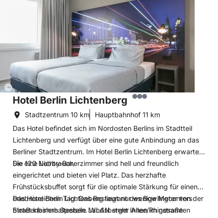
Haus stößt man auf Filmrequisiten aus dem Fundus des
Filmproduzenten Artur Brauner sowie auf original Setfotos
des internationalen Films aus den 50-iger und 60-iger
Jahren.
Copyright:
©
Hotel Berlin Lichtenberg
Stadtzentrum
10 km
Hauptbahnhof
11 km
Das Hotel befindet sich im Nordosten Berlins im Stadtteil
Lichtenberg und verfügt über eine gute Anbindung an das
Berliner Stadtzentrum. Im Hotel Berlin Lichtenberg erwartet
Sie eine Lobby-Bar.
Die 120 Nichtraucherzimmer sind hell und freundlich
eingerichtet und bieten viel Platz. Das herzhafte
Frühstücksbuffet sorgt für die optimale Stärkung für einen
erlebnisreichen Tag. Das Restaurant des Bowlingcenters
Das Hotel Berlin Lichtenberg liegt nur wenige Meter von der
bietet kleinere Speisen. WLAN steht Ihnen im gesamten
Straßenbahnhaltestelle Landsberger Allee/Rhinstraße