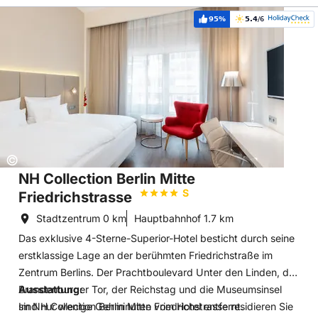
Hoteldetails: NH Collection Berlin Mitte Friedrichstrasse
95%
5.4
/6
Weiterempfehlung:
Bewertung:
Copyright:
©
NH Collection Berlin Mitte
S
Friedrichstrasse
Stadtzentrum
0 km
Hauptbahnhof
1.7 km
Das exklusive 4-Sterne-Superior-Hotel besticht durch seine
erstklassige Lage an der berühmten Friedrichstraße im
Zentrum Berlins. Der Prachtboulevard Unter den Linden, das
Brandenburger Tor, der Reichstag und die Museumsinsel
Ausstattung:
sind nur wenige Gehminuten vom Hotel entfernt.
Im NH Collection Berlin Mitte Friedrichstrasse residieren Sie