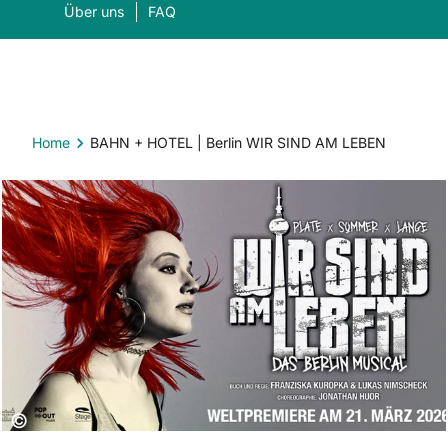
Über uns
FAQ
Home
BAHN + HOTEL | Berlin WIR SIND AM LEBEN
Was suchen Sie?
Suc
Copyright:
©