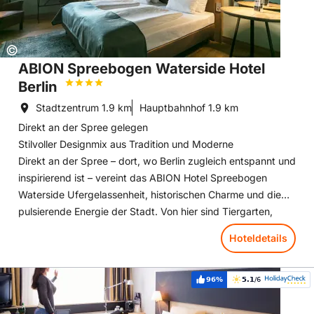
Copyright:
©
ABION Spreebogen Waterside Hotel
Berlin
Stadtzentrum
1.9 km
Hauptbahnhof
1.9 km
Direkt an der Spree gelegen
Stilvoller Designmix aus Tradition und Moderne
Direkt an der Spree – dort, wo Berlin zugleich entspannt und
inspirierend ist – vereint das ABION Hotel Spreebogen
Waterside Ufergelassenheit, historischen Charme und die
pulsierende Energie der Stadt. Von hier sind Tiergarten,
Regierungsviertel und kreative Kieze nur einen kurzen
Hoteldetails
Spaziergang entfernt, während das Hotel die Ruhe und
Weite des Wassers bietet.
Hoteldetails: Mercure Hotel Berlin City
Für Meetings, Konferenzen und besondere Anlässe steht ein
96%
5.1
/6
Weiterempfehlung:
Bewertung:
starkes Setup bereit: Das ABION Hotel, die ABION Villa und
die BOLLE Festsäle beherbergen Events mit bis zu 750