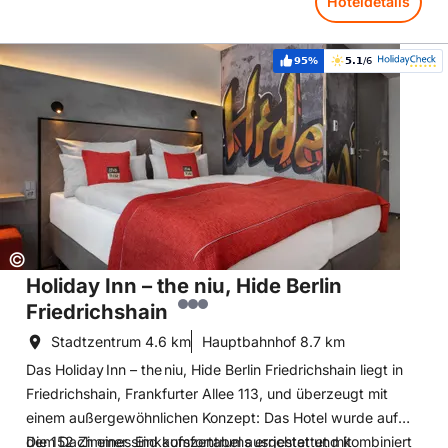
Hoteldetails
Hoteldetails: Holiday Inn – the niu, Hide Berlin Friedrichshain
95%
5.1
/6
Weiterempfehlung:
Bewertung:
Copyright:
©
Holiday Inn – the niu, Hide Berlin
Friedrichshain
Stadtzentrum
4.6 km
Hauptbahnhof
8.7 km
Das Holiday Inn – the niu, Hide Berlin Friedrichshain liegt in
Friedrichshain, Frankfurter Allee 113, und überzeugt mit
einem außergewöhnlichen Konzept: Das Hotel wurde auf
dem Dach eines Einkaufszentrums errichtet und kombiniert
Die 152 Zimmer sind komfortabel ausgestattet mit