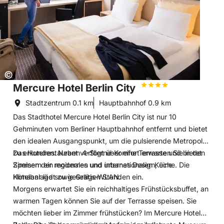
Gästen und sind Teil einer Gesamtfläche von 6.500 m².
Moderne Technik, flexible Raumkonzepte und ein
erfahrenes Team sorgen für nahtlose Abläufe – von
Produktpräsentationen bis zu Galaabenden.
Copyright:
©
Mercure Hotel Berlin City
Stadtzentrum
0.1 km
Hauptbahnhof
0.9 km
Das Stadthotel Mercure Hotel Berlin City ist nur 10
Gehminuten vom Berliner Hauptbahnhof entfernt und bietet
den idealen Ausgangspunkt, um die pulsierende Metropole
zu erkunden. Neben 4-Sterne-Komfort erwarten Sie in den
Das Hotelrestaurant verfügt über eine Terrasse und bietet
Zimmern ein modernes und urbanes Design, eine
Speisen der regionalen und internationalen Küche. Die
Klimaanlage sowie Gratis-WLAN.
Hotelbar lädt zu geselligen Stunden ein.
Morgens erwartet Sie ein reichhaltiges Frühstücksbuffet, an
warmen Tagen können Sie auf der Terrasse speisen. Sie
möchten lieber im Zimmer frühstücken? Im Mercure Hotel