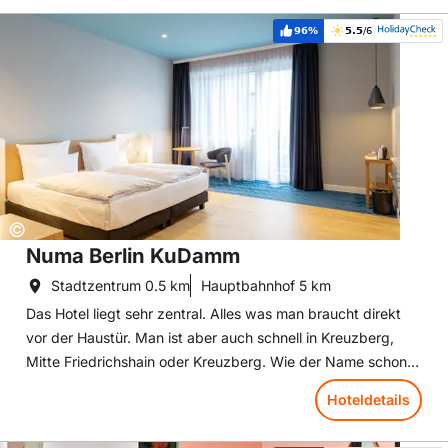
Leistungsverhältnis, das uns auch unsere bisherigen Gäste
Hoteldetails: Numa Berlin KuDamm
bestätigen.
96%
5.5
/6
Weiterempfehlung:
Bewertung:
Copyright:
©
Numa Berlin KuDamm
Stadtzentrum
0.5 km
Hauptbahnhof
5 km
Das Hotel liegt sehr zentral. Alles was man braucht direkt
vor der Haustür. Man ist aber auch schnell in Kreuzberg,
Mitte Friedrichshain oder Kreuzberg. Wie der Name schon
sagt, lassen wir uns immer wieder neu von Berlin
Hoteldetails
inspirieren.
Das about:berlin Hotel bietet Zimmer mit einem Flachbild-TV