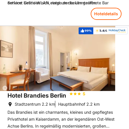
entfernt befinden sich einige der bekanntesten
Service: Gratis-WLAN, rund um die Uhr geöffnete Bar
Sehenswürdigkeiten Berlins – darunter der Reichstag, das
Hoteldetails
Brandenburger Tor und das Regierungsviertel.
Hoteldetails: Hotel Brandies Berlin
99%
5.6
/6
Weiterempfehlung:
Bewertung:
Copyright:
©
S
Hotel Brandies Berlin
Stadtzentrum
2.2 km
Hauptbahnhof
2.2 km
Das Brandies ist ein charmantes, kleines und gepflegtes
Privathotel am Kaiserdamm, an der legendären Ost-West
Achse Berlins. In regelmäßig modernisierten, großen