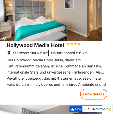
Copyright:
©
Hollywood Media Hotel
Stadtzentrum
0.5 km
Hauptbahnhof
5.6 km
Das Hollywood Media Hotel Berlin, direkt am
Kurfürstendamm gelegen, ist eine Hommage an den Film,
internationale Stars und unvergessene Filmlegenden. Als
Privathotel überzeugt das mit 4 Sternen ausgezeichnete
Haus durch ein individuelles und familiäres Ambiente und ist
gleichwohl beliebt bei Städte- sowie Geschäftsreisenden.
Hoteldetails
Das Thema "Film" und "Hollywood" wird im ganzen Hotel
aufgegriffen. Jedes der 217 Zimmer wurde nach einem
Hoteldetails: Hotel Berlin Lichtenberg
Schauspieler oder Regisseur benannt und im gesamten
82%
4.5
/6
Weiterempfehlung:
Bewertung: