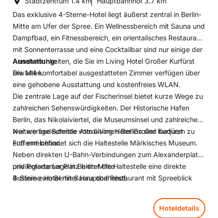
Stadtzentrum
1.4 km
Hauptbahnhof
3.7 km
Das exklusive 4-Sterne-Hotel liegt äußerst zentral in Berlin-
Mitte am Ufer der Spree. Ein Wellnessbereich mit Sauna und
Dampfbad, ein Fitnessbereich, ein orientalisches Restaurant
mit Sonnenterrasse und eine Cocktailbar sind nur einige der
Annehmlichkeiten, die Sie im Living Hotel Großer Kurfürst
Ausstattung:
erwarten.
Die 144 komfortabel ausgestatteten Zimmer verfügen über
eine gehobene Ausstattung und kostenfreies WLAN.
Die zentrale Lage auf der Fischerinsel bietet kurze Wege zu
zahlreichen Sehenswürdigkeiten. Der Historische Hafen
Berlin, das Nikolaiviertel, die Museumsinsel und zahlreiche
weitere bedeutende Attraktionen Berlins sind bequem zu
Nur wenige Schritte vom Living Hotel Großer Kurfürst
Fuß erreichbar.
entfernt befindet sich die Haltestelle Märkisches Museum.
Neben direkten U-Bahn-Verbindungen zum Alexanderplatz
und Potsdamer Platz bietet die Haltestelle eine direkte
privilegierte Lage in Berlin-Mitte
Buslinie zum Berliner Hauptbahnhof.
4-Sterne-Hotel mit Sauna und Restaurant mit Spreeblick
Hoteldetails