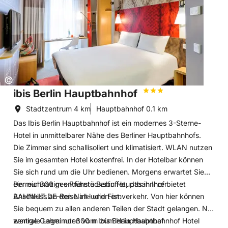
Bäume oder im Strandkorb. Auch Vegetarier und Veganer
werden bei uns satt. Teilen Sie uns Allergien und
Unverträglichkeiten vor Ihrer Anreise mit, unser Team
kümmert sich darum.
Der Carolinenhof ist Mitglied im VCH (Verband Christlicher
Hoteliers e.V.); ist jedoch kein standardisiertes Kettenhotel.
Copyright:
©
In der familiären und individuell geführten Atmosphäre liegt
ibis Berlin Hauptbahnhof
unsere Stärke. Unser Motto: Gemütlichkeit hat ein Zuhause.
Stadtzentrum
4 km
Hauptbahnhof
0.1 km
Das Ibis Berlin Hauptbahnhof ist ein modernes 3-Sterne-
Hotel in unmittelbarer Nähe des Berliner Hauptbahnhofs.
Die Zimmer sind schallisoliert und klimatisiert. WLAN nutzen
Sie im gesamten Hotel kostenfrei. In der Hotelbar können
Sie sich rund um die Uhr bedienen. Morgens erwartet Sie
ein reichhaltiges Frühstücksbuffet, das in Ihrer
Der nur 300 m entfernte Berlin Hauptbahnhof bietet
BAHNHIT.DE-Reise inkludiert ist.
Anschluss an den Nah- und Fernverkehr. Von hier können
Sie bequem zu allen anderen Teilen der Stadt gelangen. Nur
wenige Gehminuten vom Ibis Berlin Hauptbahnhof Hotel
zentrale Lage: nur 300 m zum Hauptbahnhof