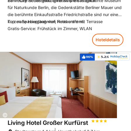
Berlin City ist das ganz ohne Aufpreis möglich.
Zahlreiche Sehenswürdigkeiten wie das bekannte Museum
für Naturkunde Berlin, die Gedenkstätte Berliner Mauer und
die berühmte Einkaufsstraße Friedrichstraße sind nur einen
kurzen Spaziergang vom Hotel entfernt.
Top: nahe Hauptbahnhof, Restaurant mit Terrasse
Gratis-Service: Frühstück im Zimmer, WLAN
Hoteldetails
Hoteldetails: Living Hotel Großer Kurfürst
96%
5.2
/6
Weiterempfehlung:
Bewertung:
Copyright:
©
Living Hotel Großer Kurfürst