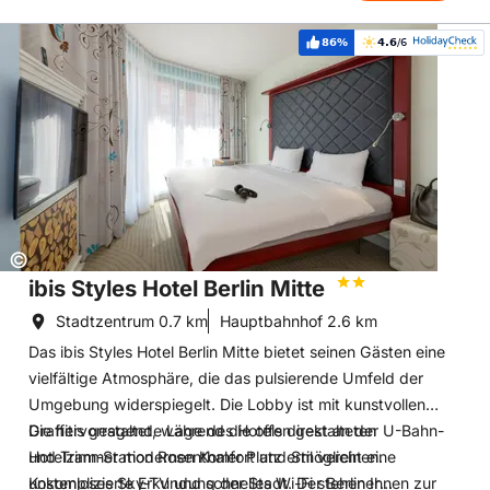
Hoteldetails: ibis Styles Hotel Berlin Mitte
86%
4.6
/6
Weiterempfehlung:
Bewertung:
Copyright:
©
ibis Styles Hotel Berlin Mitte
Stadtzentrum
0.7 km
Hauptbahnhof
2.6 km
Das ibis Styles Hotel Berlin Mitte bietet seinen Gästen eine
vielfältige Atmosphäre, die das pulsierende Umfeld der
Umgebung widerspiegelt. Die Lobby ist mit kunstvollen
Graffitis gestaltet, während die offen gestalteten
Die hervorragende Lage des Hotels direkt an der U-Bahn-
Hotelzimmer modernen Komfort und Stil vereinen.
und Tram-Station Rosenthaler Platz ermöglicht eine
Kostenloses Sky-TV und schnelles Wi-Fi stehen Ihnen zur
unkomplizierte Erkundung der Stadt. Der Berliner