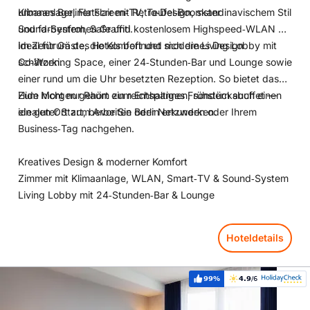
urbanes Berliner Flair mit Retro‑Design, skandinavischem Stil
Klimaanlage, Flatscreen‑TV, Teufel‑Boomster
und farbenfrohen Graffiti.
Sound‑System, Safe und kostenlosem Highspeed‑WLAN —
ideal für Gäste, die Komfort und modernes Design
Im Zentrum des Hotels befindet sich die Living Lobby mit
schätzen.
Co‑Working Space, einer 24‑Stunden‑Bar und Lounge sowie
einer rund um die Uhr besetzten Rezeption. So bietet das
Hide nicht nur Raum zum Entspannen, sondern auch einen
Zum Morgen gehört ein reichhaltiges Frühstücksbuffet —
idealen Ort zum Arbeiten oder Netzwerken.
ein guter Start, bevor Sie Berlin erkunden oder Ihrem
Business‑Tag nachgehen.
Kreatives Design & moderner Komfort
Zimmer mit Klimaanlage, WLAN, Smart‑TV & Sound‑System
Living Lobby mit 24‑Stunden‑Bar & Lounge
Hoteldetails
Hoteldetails: Holiday Inn BERLIN CITY CENTER EAST P-BERG 
99%
4.9
/6
Weiterempfehlung:
Bewertung: