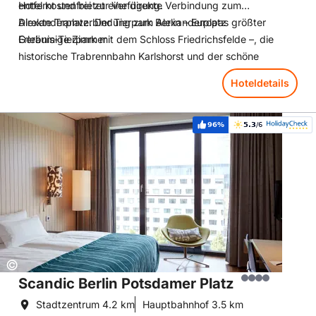
Hotel kostenfrei zur Verfügung.
entfernt und bietet eine direkte Verbindung zum
Alexanderplatz. Der Tierpark Berlin – Europas größter
Direkte Tramverbindung zum Alexanderplatz
Erlebnis-Tierpark mit dem Schloss Friedrichsfelde –, die
Geräumige Zimmer
historische Trabrennbahn Karlshorst und der schöne
Orankesee sind vom Hotel in Kürze erreichbar.
Hoteldetails
Hoteldetails: Scandic Berlin Potsdamer Platz
96%
5.3
/6
Weiterempfehlung:
Bewertung:
Copyright:
©
Scandic Berlin Potsdamer Platz
Stadtzentrum
4.2 km
Hauptbahnhof
3.5 km