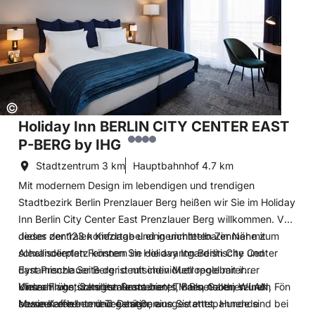
Copyright:
©
Holiday Inn BERLIN CITY CENTER EAST
P-BERG by IHG
Stadtzentrum
3 km
Hauptbahnhof
4.7 km
Mit modernem Design im lebendigen und trendigen
Stadtbezirk Berlin Prenzlauer Berg heißen wir Sie im Holiday
Inn Berlin City Center East Prenzlauer Berg willkommen. Von
dieser zentralen Kiezlage und in unmittelbarer Nähe zum
Jedes der 123 komfortabel eingerichteten Zimmer mit
Alexanderplatz können Sie die avantgardistische und
schallisolierten Fenstern im Holiday Inn Berlin City Center
dynamische Seite der deutschen Metropole mit ihrer
East Prenzlauer Berg ist mit individuell regelbarer
Vielzahl von szenigen Restaurants, Bars, Galerien und
Klimaanlage, Satellitenfernsehen, TV Bluetooth, WLAN, Fön
Unser Frühstücksrestaurant bietet Ihnen neben seinem
Museen erleben und genießen.
sowie Kaffee- und Teestation ausgestattet. Hunde sind bei
besonderen Interieur Design, eine Sie entspannende