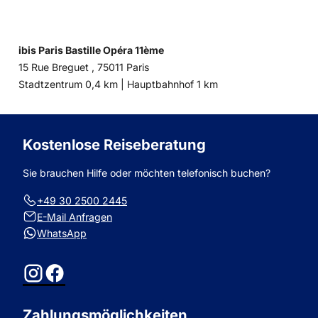
ibis Paris Bastille Opéra 11ème
15 Rue Breguet , 75011 Paris
Entfernung
Entfernung
Stadtzentrum 0,4 km |
Hauptbahnhof 1 km
zum
zum
Kostenlose Reiseberatung
Sie brauchen Hilfe oder möchten telefonisch buchen?
+49 30 2500 2445
E-Mail Anfragen
WhatsApp
Instagram
Facebook
Zahlungsmöglichkeiten