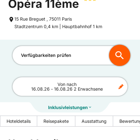
Opéra 11ème
15 Rue Breguet , 75011 Paris
Entfernung
Entfernung
Stadtzentrum 0,4 km |
Hauptbahnhof 1 km
zum
zum
Verfügbarkeiten prüfen
Von
nach
16.08.26
-
16.08.26
2 Erwachsene
Inklusivleistungen
Hoteldetails
Reisepakete
Ausstattung
Bewertun