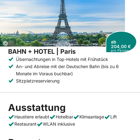
ab
Copyright:
©
204,00 €
BAHN + HOTEL | Paris
pro Person
Übernachtungen in Top-Hotels mit Frühstück
An- und Abreise mit der Deutschen Bahn (bis zu 6
Monate im Voraus buchbar)
Sitzplatzreservierung
Ausstattung
Haustiere erlaubt
Hotelbar
Klimaanlage
Lift
Restaurant
WLAN inklusive