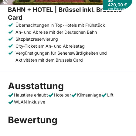
ab
Copyright:
©
420,00 €
BAHN + HOTEL | Brüssel inkl. Brussels
pro Person
Card
Übernachtungen in Top-Hotels mit Frühstück
An- und Abreise mit der Deutschen Bahn
Sitzplatzreservierung
City-Ticket am An- und Abreisetag
Vergünstigungen für Sehenswürdigkeiten und
Aktivitäten mit dem Brussels Card
Ausstattung
Haustiere erlaubt
Hotelbar
Klimaanlage
Lift
WLAN inklusive
Bewertung