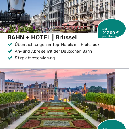
ab
Copyright:
©
217,00 €
BAHN + HOTEL | Brüssel
pro Person
Übernachtungen in Top-Hotels mit Frühstück
An- und Abreise mit der Deutschen Bahn
Sitzplatzreservierung