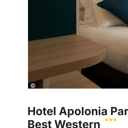
Copyright:
©
Hotel Apolonia Par
Best Western