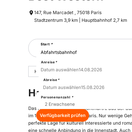
147, Rue Marcadet , 75018 Paris
Entfernung
Entfernung
Stadtzentrum 3,9 km |
Hauptbahnhof 2,7 km
zum
zum
Suchen
Start
*
Sie
nach
einer
Städtereise
Anreise
*
14
–
Fri
Datum auswählen
14.08.2026
Hoteldetails
Reisepakete
Ausstattu
Abreise
*
15
–
Sat
Datum auswählen
15.08.2026
Hoteldetails
Personenanzahl
*
Das Hotel Apolonia Paris Montmartre aus der Sur
Verfügbarkeit prüfen
im 18. Arrondissement von Paris. Nur wenige Ge
perfekte Lage für kulturell Interessierte und rom
eine schnelle Anbindung in die Innenstadt. Auch 