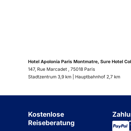
Hotel Apolonia Paris Montmatre, Sure Hotel Co
147, Rue Marcadet , 75018 Paris
Entfernung
Entfernung
Stadtzentrum 3,9 km |
Hauptbahnhof 2,7 km
zum
zum
Kostenlose
Zahlu
Reiseberatung