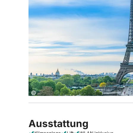
Copyright:
©
Ausstattung