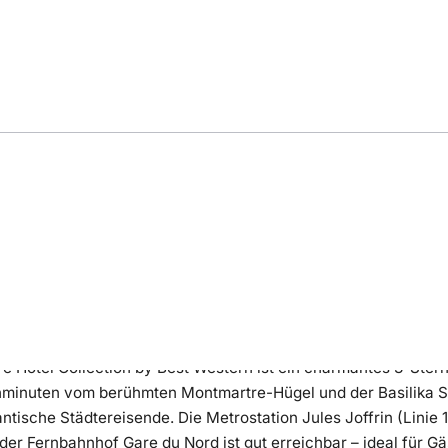
ng
Bewertung
Lage
e Hotel Collection by Best Western ist ein charmantes 3-Ster
hminuten vom berühmten Montmartre-Hügel und der Basilika Sa
antische Städtereisende. Die Metrostation Jules Joffrin (Linie 
der Fernbahnhof Gare du Nord ist gut erreichbar – ideal für Gä