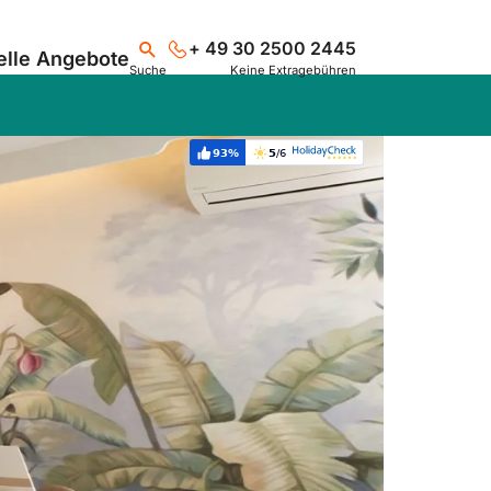
+ 49 30 2500 2445
elle Angebote
Suche
Keine Extragebühren
93%
5
/6
Weiterempfehlung:
Bewertung:
Suchen