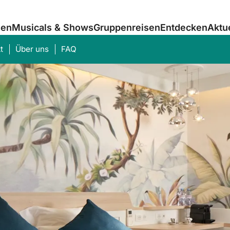
sen
Musicals & Shows
Gruppenreisen
Entdecken
Aktu
t
Über uns
FAQ
Was suchen Sie?